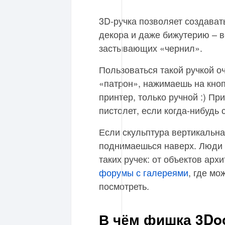
3D-ручка позволяет создава
декора и даже бижутерию – 
застывающих «чернил».
Пользоваться такой ручкой о
«патрон», нажимаешь на кноп
принтер, только ручной :) Пр
пистолет, если когда-нибудь 
Если скульптура вертикальна
поднимаешься наверх. Люди 
таких ручек: от объектов арх
форумы с галереями
, где мо
посмотреть.
В чём фишка 3Doo