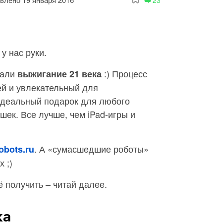
у нас руки.
вали
:) Процесс
выжигание 21 века
ей и увлекательный для
Идеальный подарок для любого
шек. Все лучше, чем iPad-игры и
. А «сумасшедшие роботы»
obots.ru
 ;)
её получить – читай далее.
ка