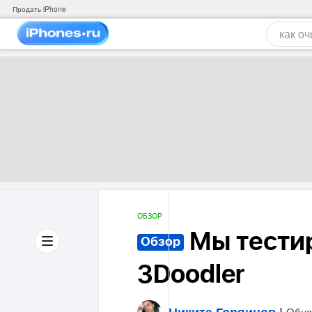
Продать iPhone
ОБЗОР
Мы тести
Обзор
3Doodler
Никита Горяинов
|
Обно