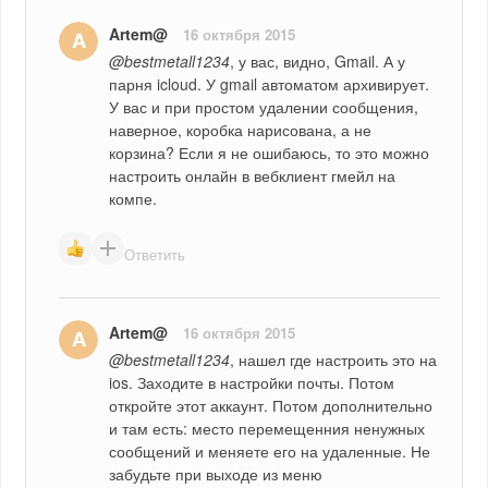
Artem@
16 октября 2015
@bestmetall1234
, у вас, видно, Gmail. А у 
парня icloud. У gmail автоматом архивирует. 
У вас и при простом удалении сообщения, 
наверное, коробка нарисована, а не 
корзина? Если я не ошибаюсь, то это можно 
настроить онлайн в вебклиент гмейл на 
компе.
Ответить
Artem@
16 октября 2015
@bestmetall1234
, нашел где настроить это на 
ios. Заходите в настройки почты. Потом 
откройте этот аккаунт. Потом дополнительно 
и там есть: место перемещенния ненужных 
сообщений и меняете его на удаленные. Не 
забудьте при выходе из меню 