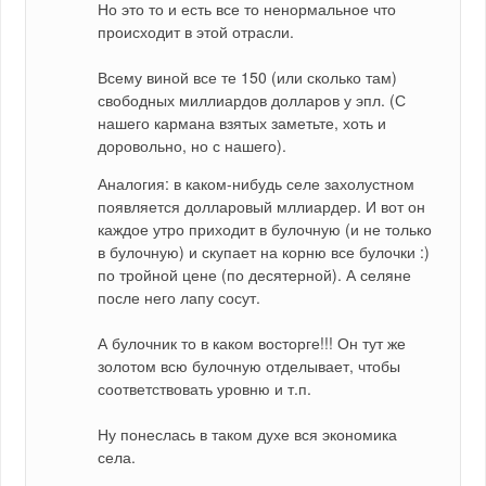
Но это то и есть все то ненормальное что 
происходит в этой отрасли.
Всему виной все те 150 (или сколько там) 
свободных миллиардов долларов у эпл. (С 
нашего кармана взятых заметьте, хоть и 
доровольно, но с нашего).
Аналогия: в каком-нибудь селе захолустном 
появляется долларовый мллиардер. И вот он 
каждое утро приходит в булочную (и не только 
в булочную) и скупает на корню все булочки :) 
по тройной цене (по десятерной). А селяне 
после него лапу сосут.
А булочник то в каком восторге!!! Он тут же 
золотом всю булочную отделывает, чтобы 
соответствовать уровню и т.п.
Ну понеслась в таком духе вся экономика 
села.