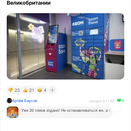
Великобритании
23
21
4
6
Артём Баусов
сегодня в 11:50
Уже 20 томов издано! Не останавливаться же, а то догадаютс