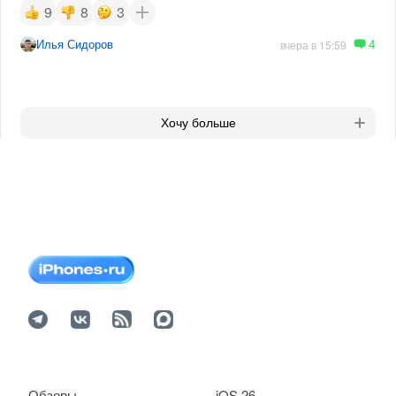
9
8
3
4
Илья Сидоров
вчера в 15:59
Хочу больше
Обзоры
iOS 26