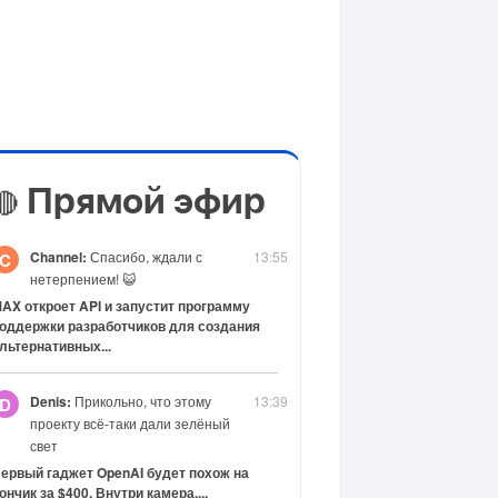
Прямой эфир
🔴
Channel:
Спасибо, ждали с
13:55
C
нетерпением! 😺
AX откроет API и запустит программу
оддержки разработчиков для создания
льтернативных...
Denis:
Прикольно, что этому
13:39
D
проекту всё-таки дали зелёный
свет
ервый гаджет OpenAI будет похож на
ончик за $400. Внутри камера,...