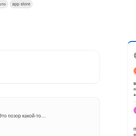
ото
app store
M
п
а
Это позор какой-то…
П
п