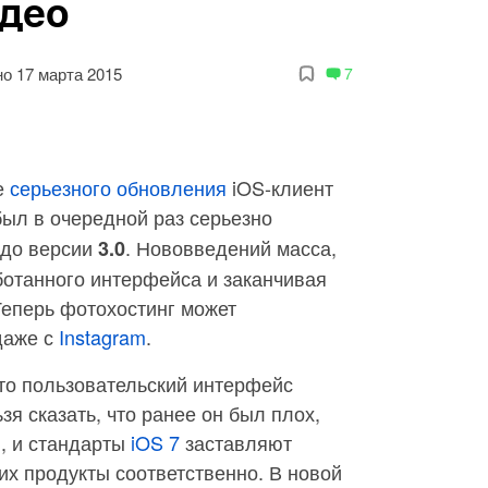
идео
о 17 марта 2015
7
е
серьезного обновления
iOS-клиент
был в очередной раз серьезно
 до версии
. Нововведений масса,
3.0
ботанного интерфейса и заканчивая
Теперь фотохостинг может
даже с
Instagram
.
что пользовательский интерфейс
зя сказать, что ранее он был плох,
, и стандарты
iOS 7
заставляют
их продукты соответственно. В новой