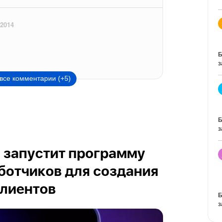
 2014
Б
з
все комментарии (+5)
Б
з
и запустит программу
ботчиков для создания
клиентов
Б
з