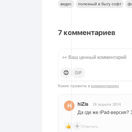
видео
полезный в быту софт
ф
7
комментариев
😊
Какие правила в
комментариях
hiZis
18 апреля 2014
Да где же iPad-версия? 
Ответить