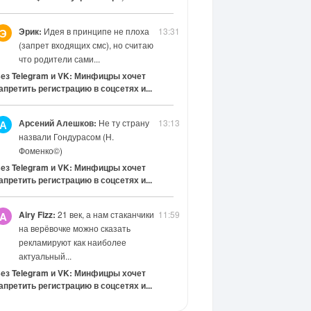
Эрик:
Идея в принципе не плоха
13:31
Э
(запрет входящих смс), но считаю
что родители сами...
ез Telegram и VK: Минфицры хочет
апретить регистрацию в соцсетях и...
Арсений Алешков:
Не ту страну
13:13
А
назвали Гондурасом (Н.
Фоменко©)
ез Telegram и VK: Минфицры хочет
апретить регистрацию в соцсетях и...
Airy Fizz:
21 век, а нам стаканчики
11:59
A
на верёвочке можно сказать
рекламируют как наиболее
актуальный...
ез Telegram и VK: Минфицры хочет
апретить регистрацию в соцсетях и...