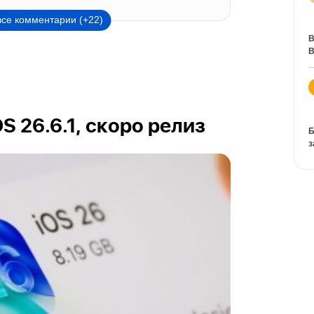
все комментарии (+22)
В
В
OS 26.6.1, скоро релиз
Б
з