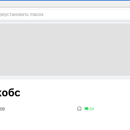
жобс
009
24