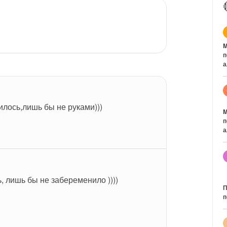
M
п
а
илось,лишь бы не руками)))
M
п
а
, лишь бы не забеременило ))))
П
п