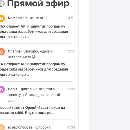
Прямой эфир
🔴
Nemesis:
Макс это что?
14:51
N
AX откроет API и запустит программу
оддержки разработчиков для создания
льтернативных...
Channel:
Спасибо, ждали с
13:55
C
нетерпением! 😺
AX откроет API и запустит программу
оддержки разработчиков для создания
льтернативных...
Denis:
Прикольно, что этому
13:39
D
проекту всё-таки дали зелёный
свет
ервый гаджет OpenAI будет похож на
ончик за $400. Внутри камера,...
scorpion66699:
Колобок с
16:34