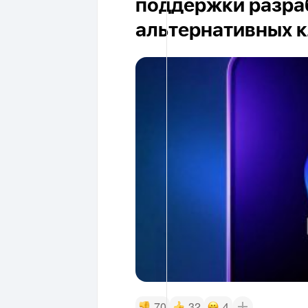
поддержки разра
альтернативных 
70
32
4