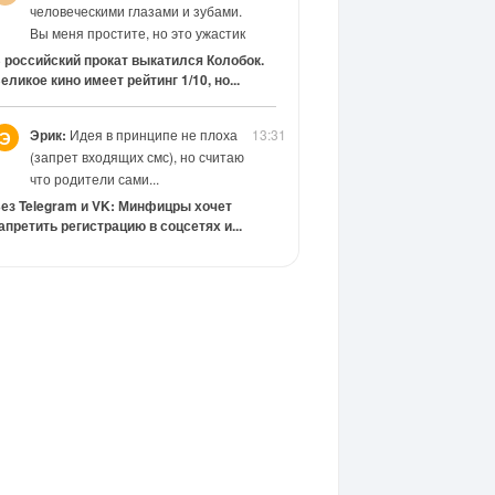
человеческими глазами и зубами.
Вы меня простите, но это ужастик
 российский прокат выкатился Колобок.
еликое кино имеет рейтинг 1/10, но...
Эрик:
Идея в принципе не плоха
13:31
Э
(запрет входящих смс), но считаю
что родители сами...
ез Telegram и VK: Минфицры хочет
апретить регистрацию в соцсетях и...