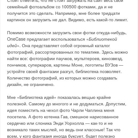
Стоит отметить, что не стоит загружать на сайт весь свой
семейный фотоальбом со 100500 фотками, да и не
получится это сделать. Например, мне более тридцати
картинок он загрузить не дал. Видимо, есть какой-то лимит.
Помимо возможности загрузить свои фотки откуда-нибудь,
OneCase предлагает воспользоваться «
Библиотекой
идей
». Она представляет собой огромный каталог
фотографий, рассортированных по тематике. Здесь можно
найти все: фотографии паучков, мультгероев, кинозвезд,
пончиков, суперкаров, картины Моне, логотипы ВУЗов —
устройте своей фантазии разгул, библиотека позволяет.
Количество фотографий, из которых можно создавать
дизайн, не ограничено.
Мне «Библиотека идей» показалась вещью крайне
полезной. Самому до многого и не додуматься. Допустим,
идея поместить на чехол фото Чарли Чаплина меня
посетила. А фото котенка Гав, смешное нарисованное
сердечко или слоника Энди Уорхолла — как-то и не
возникало таких мыслей, но ведь они классные! Так что
всем, у кого фантазия иногда буксует, будет полезно