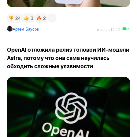
24
3
2
4
Артём Баусов
вчера в 12:42
OpenAI отложила релиз топовой ИИ-модели
Astra, потому что она сама научилась
обходить сложные уязвимости