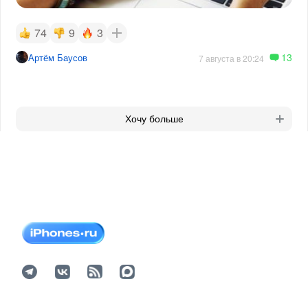
74
9
3
13
Артём Баусов
7 августа в 20:24
Хочу больше