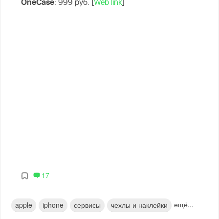
OneCase
: 999 руб. [
Web link
]
17
ещё...
apple
iphone
сервисы
чехлы и наклейки