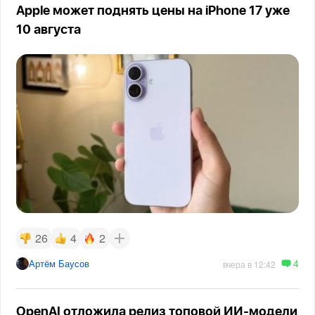
Apple может поднять цены на iPhone 17 уже
10 августа
26
4
2
4
Артём Баусов
вчера в 12:42
OpenAI отложила релиз топовой ИИ-модели