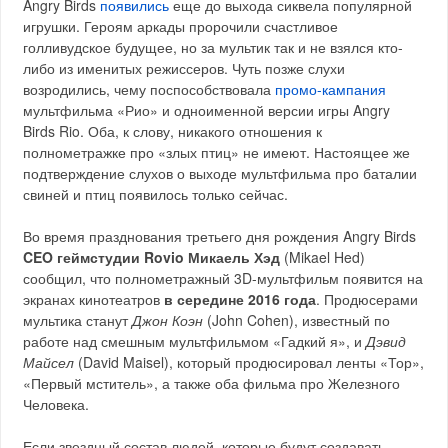
Angry Birds
появились
еще до выхода сиквела популярной
игрушки. Героям аркады пророчили счастливое
голливудское будущее, но за мультик так и не взялся кто-
либо из именитых режиссеров. Чуть позже слухи
возродились, чему поспособствовала
промо-кампания
мультфильма «Рио» и одноименной версии игры Angry
Birds Rio. Оба, к слову, никакого отношения к
полнометражке про «злых птиц» не имеют. Настоящее же
подтверждение слухов о выходе мультфильма про баталии
свиней и птиц появилось только сейчас.
Во время празднования третьего дня рождения Angry Birds
CEO геймстудии Rovio Микаель Хэд
(Mikael Hed)
сообщил, что полнометражный 3D-мультфильм появится на
экранах кинотеатров
в середине 2016 года
. Продюсерами
мультика станут
Джон Коэн
(John Cohen), известный по
работе над смешным мультфильмом «Гадкий я», и
Дэвид
Майсел
(David Maisel), который продюсировал ленты «Тор»,
«Первый мститель», а также оба фильма про Железного
Человека.
Если звездный состав людей, которые будут создавать