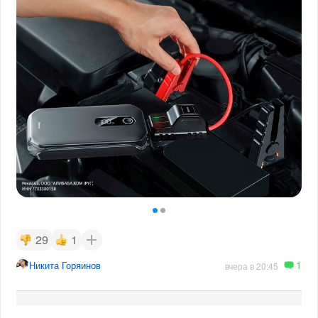
29
1
1
Никита Горяинов
вчера в 20:45