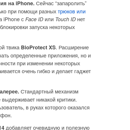
Сейчас “запаролить”
ия на iPhone.
ько при помощи разных
трюков или
на iPhone с
или
нет
Face ID
Touch ID
блокировки запуска некоторых
ой твика
. Расширение
BioProtect XS
вать определенные приложения, но и
чности при изменении некоторых
ивается очень гибко и делает гаджет
Стандартный механизм
алерее.
 выдерживает никакой критики.
зователь, в руках которого оказался
тфон.
добавляет очевидную и полезную
14