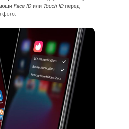
омощи
или
перед
Face ID
Touch ID
и фото.