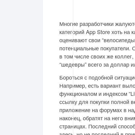
Многие разработчики жалуются
категорий App Store хоть на к
оценивают свои “велосипеды”
потенциальные покупатели. 
в том числе своих же колле
“шедевры” всего за доллар и
Бороться с подобной ситуац
Например, есть вариант выл
функционалом и индексом “Lit
ссылку для покупки полной в
приложение на форумах в над
наконец, обратят на него вн
страницах. Последний способ
здесь, но не последний в пр