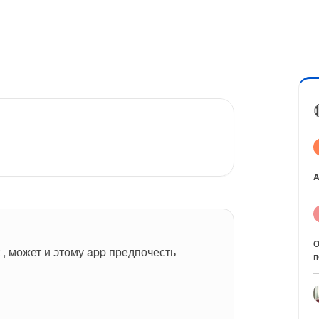
A
О
 , может и этому app предпочесть 
п