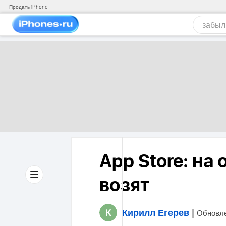
Продать iPhone
App Store: на
возят
Кирилл Егерев
|
Обновле