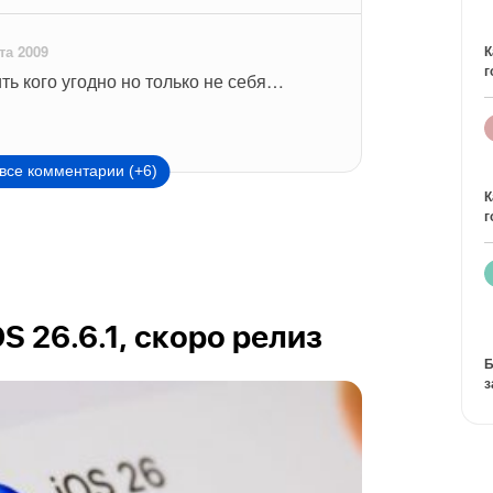
та 2009
К
г
ть кого угодно но только не себя…
все комментарии (+6)
К
г
OS 26.6.1, скоро релиз
Б
з