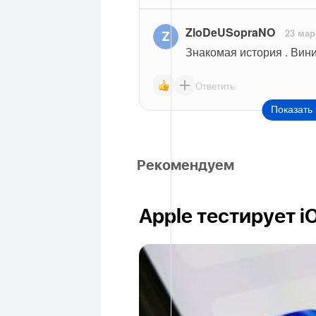
ZloDeUSopraNO
23 мар
Знакомая история . Вини
Ответить
Показать 
Рекомендуем
Apple тестирует i