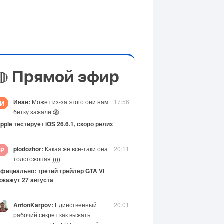
Прямой эфир
🔴
Иван:
Может из-за этого они нам
17:56
И
бетку зажали 😱
pple тестирует iOS 26.6.1, скоро релиз
plodozhor:
Какая же все-таки она
20:11
толстожопая ))))
фициально: третий трейлер GTA VI
окажут 27 августа
AntonKarpov:
Единственный
20:01
рабочий секрет как выжать