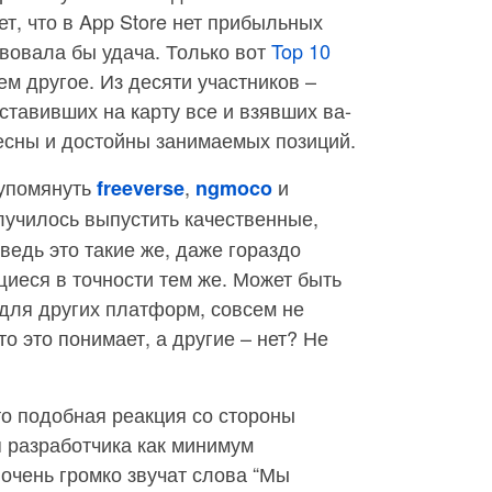
т, что в App Store нет прибыльных
твовала бы удача. Только вот
Top 10
м другое. Из десяти участников –
ставивших на карту все и взявших ва-
ресны и достойны занимаемых позиций.
 упомянуть
,
и
freeverse
ngmoco
олучилось выпустить качественные,
ведь это такие же, даже гораздо
иеся в точности тем же. Может быть
 для других платформ, совсем не
то это понимает, а другие – нет? Не
что подобная реакция со стороны
 разработчика как минимум
 очень громко звучат слова “Мы