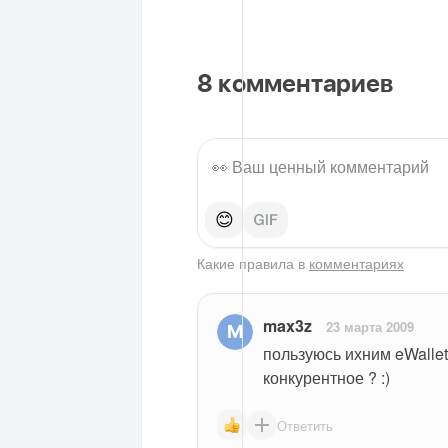
8
комментариев
😊
Какие правила в
комментариях
max3z
23 марта 2009
пользуюсь ихним eWallet
конкурентное ? :)
Ответить