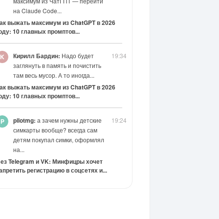
максимум из ЧатГПТ — перейти
на Claude Code...
ак выжать максимум из ChatGPT в 2026
оду: 10 главных промптов...
Кирилл Бардин:
Надо будет
19:34
заглянуть в память и почистить
там весь мусор. А то иногда...
ак выжать максимум из ChatGPT в 2026
оду: 10 главных промптов...
pilotmg:
а зачем нужны детские
19:24
симкарты вообще? всегда сам
детям покупал симки, оформлял
на...
ез Telegram и VK: Минфицры хочет
апретить регистрацию в соцсетях и...