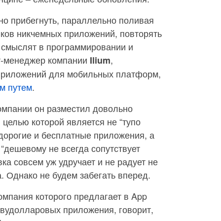
жно прибегнуть, параллельно поливая
иков никчемных приложений, повторять
не смыслят в программировании и
кт-менеджер компании
,
Ilium
приложений для мобильных платформ,
м путем
.
компании он разместил довольно
 целью которой является не “тупо
едорогие и бесплатные приложения, а
 “дешевому не всегда сопутствует
вка совсем уж удручает и не радует не
а. Однако не будем забегать вперед.
компания которого предлагает в App
двудолларовых приложения, говорит,