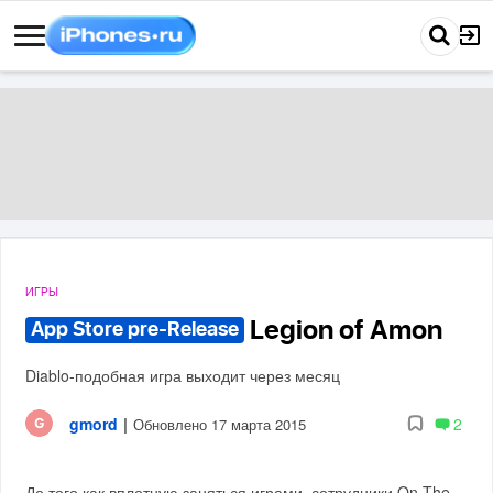
ИГРЫ
Legion of Amon
App Store pre-Release
Diablo-подобная игра выходит через месяц
gmord
|
2
Обновлено 17 марта 2015
До того как вплотную заняться играми, сотрудники On The