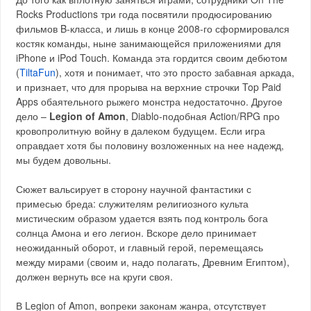
Rocks Productions три года посвятили продюсированию
фильмов B-класса, и лишь в конце 2008-го сформировался
костяк команды, ныне занимающейся приложениями для
iPhone и iPod Touch. Команда эта гордится своим дебютом
(
TiltaFun
), хотя и понимает, что это просто забавная аркада,
и признает, что для прорыва на верхние строчки Top Paid
Apps обаятельного рыжего монстра недостаточно. Другое
дело –
Legion of Amon
, Diablo-подобная Action/RPG про
кровопролитную войну в далеком будущем. Если игра
оправдает хотя бы половину возложенных на нее надежд,
мы будем довольны.
Сюжет вальсирует в сторону научной фантастики с
примесью бреда: служителям религиозного культа
мистическим образом удается взять под контроль бога
солнца Амона и его легион. Вскоре дело принимает
неожиданный оборот, и главный герой, перемещаясь
между мирами (своим и, надо полагать, Древним Египтом),
должен вернуть все на круги своя.
В Legion of Amon, вопреки законам жанра, отсутствует