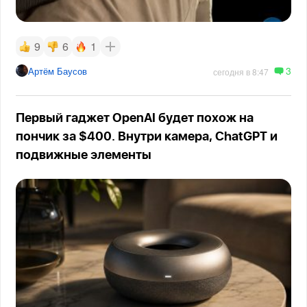
9
6
1
3
Артём Баусов
сегодня в 8:47
Первый гаджет OpenAI будет похож на
пончик за $400. Внутри камера, ChatGPT и
подвижные элементы