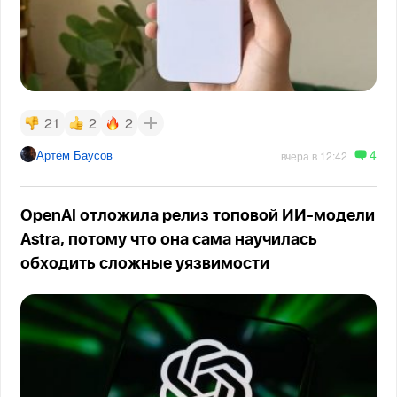
21
2
2
4
Артём Баусов
вчера в 12:42
OpenAI отложила релиз топовой ИИ-модели
Astra, потому что она сама научилась
обходить сложные уязвимости