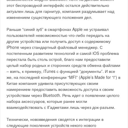
этот беспроводной интерфейс остался действительно
актуален лишь для гарнитур, компания раздумывает над
изменением существующего положения дел.
Раньше “синий зуб” в смартфонах Apple не устраивал
пользователей невозможностью что-либо передать на
другие устройства или получить доступ к содержимому
iPhone через стандартный файловый менеджер. С
постепенным развитием технологий и самой iOS проблема
перестала быть столь острой, благо нам предоставили
целый набор родных и сторонних средств обмена файлами
– взять, к примеру, iTunes с функцией “документы”. И все
же, на последней конференции “MFI” (Apple’s Made for “i”) в
Китае компания удивила присутствующих своим
намерением предоставить возможность доступа к своим
устройствам через Bluetooth. Речь идет о появлении целого
набора аксессуаров, которые ранее могли
взаимодействовать с iГаджетами лишь через док-разъем.
Технически, нововведения сводятся к интеграции в
следующие поколения устройств некого нового