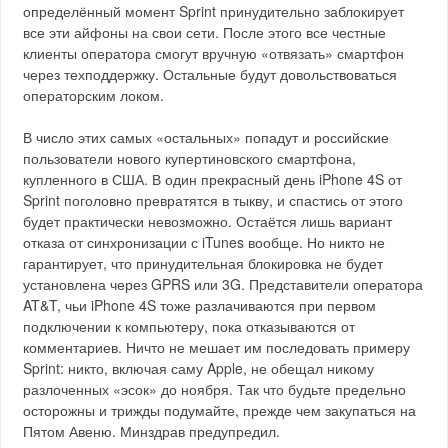
определённый момент Sprint принудительно заблокирует
все эти айфоны на свои сети. После этого все честные
клиенты оператора смогут вручную «отвязать» смартфон
через техподдержку. Остальные будут довольствоваться
операторским локом.
В число этих самых «остальных» попадут и российские
пользователи нового купертиновского смартфона,
купленного в США. В один прекрасный день iPhone 4S от
Sprint поголовно превратятся в тыкву, и спастись от этого
будет практически невозможно. Остаётся лишь вариант
отказа от синхронизации с iTunes вообще. Но никто не
гарантирует, что принудительная блокировка не будет
установлена через GPRS или 3G. Представители оператора
AT&T, чьи iPhone 4S тоже разлачиваются при первом
подключении к компьютеру, пока отказываются от
комментариев. Ничто не мешает им последовать примеру
Sprint: никто, включая саму Apple, не обещал никому
разлоченных «эсок» до ноября. Так что будьте предельно
осторожны и трижды подумайте, прежде чем закупаться на
Пятом Авеню. Минздрав предупредил.