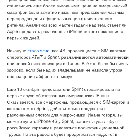
становились еще более выгодными: цена на американский
смартфон была заметно ниже, чем предложения частных
перепродавцов и официальных цен отечественного
ритейла. Аналитики всех мастей гадали над тем, станет ли
Apple продавать разлоченные iPhone пятого поколения с
первых же дней.
Накануне
стало ясно
: все 4S, продающиеся с SIM-картами
операторов
AT&T
и
Sprint
,
разлачиваются автоматически
при первой синхронизации с iTunes. Всё это было бы очень
здорово, если бы над их владельцами не нависла угроза
превращения айфона «в тыкву».
Еще 13 октября представители Sprint отреагировали на
первые слухи об отвязанных американских iPhone.
Оказывается, все смартфоны, продающиеся с SIM-картой и
контрактом от Sprint, действительно продаются с
разлоченным слотом для микро-симки. Иначе говоря, вы
можете купить iPhone 4S у Sprint, вставить туда любую
российскую карточку и радоваться полнофункциональной
трубке. Но эта радость будет продолжаться недолго: в