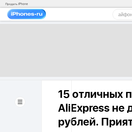
Продать iPhone
15 отличных 
AliExpress не
рублей. Прия