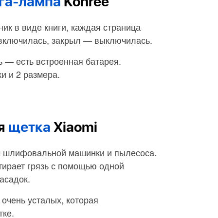
га-лампа
Kohree
ик в виде книги, каждая страница
 включилась, закрыл — выключилась.
ь — есть встроенная батарея.
и и 2 размера.
ая
щетка
Xiaomi
м
шлифовальной машинки и пылесоса.
стирает грязь с помощью одной
асадок.
очень усталых, которая
тке.