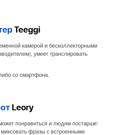
тер
Teeggi
ременной камерой и бесколлекторными
зводителем), умеет транслировать
либо со смартфона.
бот
Leory
может понравиться и людям постарше:
и миксовать фразы с встроенными