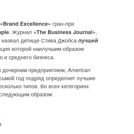
гран-при
«Brand Excellence»
. Журнал
,
ple
«The Business Journal»
, назвал детище Стива Джобса
лучшей
укция которой наилучшим образом
о и среднего бизнеса.
я дочерним предприятием,
American
сьмой год подряд определяет лучшие
есколько типов. Во всех категориях
 следующим образом:
а
s