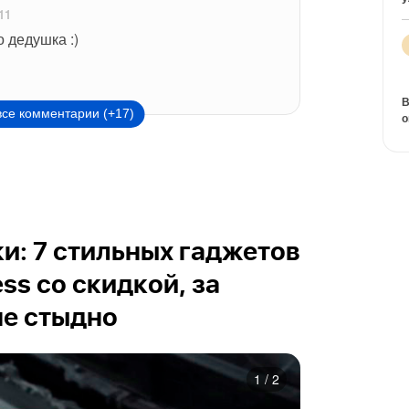
11
о дедушка :)
В
все комментарии (+17)
о
и: 7 стильных гаджетов
ess со скидкой, за
не стыдно
1
/
2