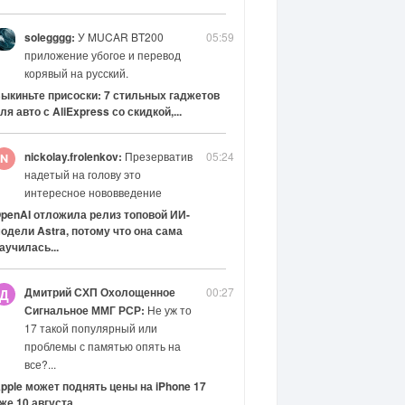
solegggg:
У MUCAR BT200
05:59
приложение убогое и перевод
корявый на русский.
ыкиньте присоски: 7 стильных гаджетов
ля авто с AliExpress со скидкой,...
nickolay.frolenkov:
Презерватив
05:24
надетый на голову это
интересное нововведение
penAI отложила релиз топовой ИИ-
одели Astra, потому что она сама
аучилась...
Дмитрий СХП Охолощенное
00:27
Д
Сигнальное ММГ РСР:
Не уж то
17 такой популярный или
проблемы с памятью опять на
все?...
pple может поднять цены на iPhone 17
же 10 августа