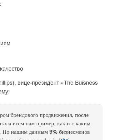
:
ниям
/качество
illips), вице-президент «The Buisness
ему:
ром брендового продвижения, после
азала всем нам пример, как и с каким
9%
ь. По нашим данным
бизнесменов