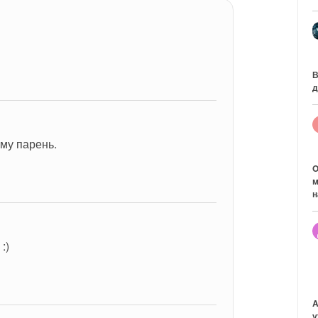
1
В
д
ему парень.
O
м
н
 :)
A
у