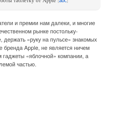
боты таблетку от Apple
[
abc
]
атели и премии нам далеки, и многие
ечественном рынке постольку-
е, держать «руку на пульсе» знакомых
е бренда Apple, не является ничем
м гаджеты «яблочной» компании, а
лемой частью.