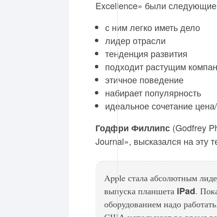
Excellence» были следующие
с ним легко иметь дело
лидер отрасли
тенденция развития
подходит растущим компа
этичное поведение
набирает популярность
идеальное сочетание цена
(Godfrey Ph
Годфри Филлипс
Journal», высказался на эту т
Apple стала абсолютным лиде
iPad
выпуска планшета
. Пок
оборудованием надо работат