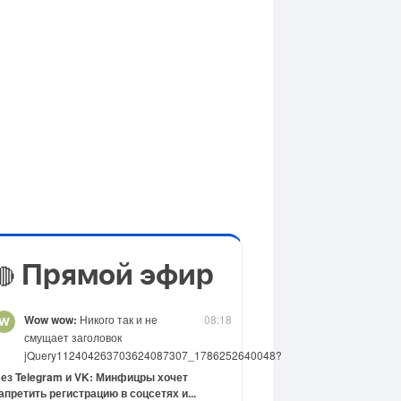
Прямой эфир
🔴
Wow wow:
Никого так и не
08:18
смущает заголовок
jQuery112404263703624087307_1786252640048?
ез Telegram и VK: Минфицры хочет
апретить регистрацию в соцсетях и...