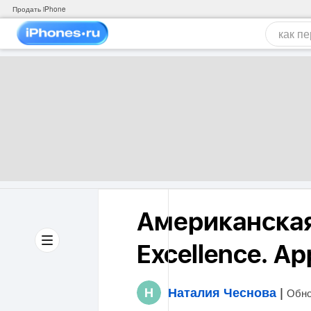
Продать iPhone
Американская
Excellence. A
Наталия Чеснова
|
Обно