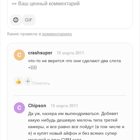
😊
Какие правила в
комментариях
crashsuper
15 марта 2011
что-то не верится что они сделают два слота 
=))))
Ответить
Chipson
15 марта 2011
Да уж, нахера им выпендриваться. Добявят 
какую нибудь дешевую мелочь типа третей 
камеры, и все равно все пойдут (в том числе и 
я) и купят новый айфон и без всяких супер 
модулей и двух СИМ карт..