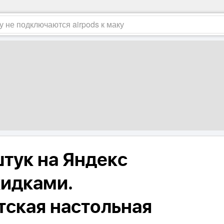
штук на Яндекс
кидками.
тская настольная