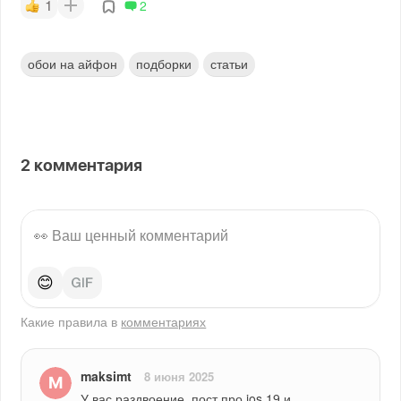
1
2
обои на айфон
подборки
статьи
2
комментария
😊
Какие правила в
комментариях
maksimt
8 июня 2025
У вас раздвоение, пост про ios 19 и 