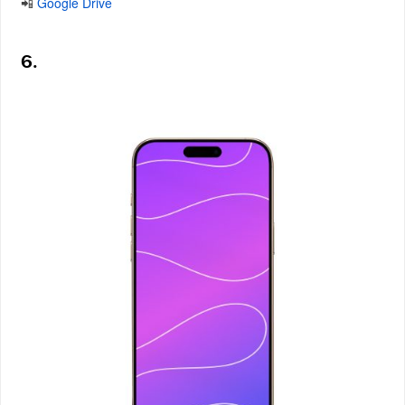
📲
Google Drive
6.