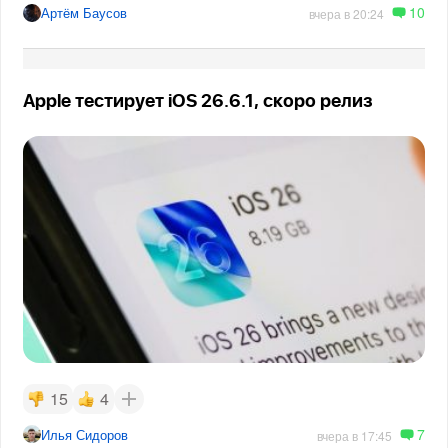
10
Артём Баусов
вчера в 20:24
Apple тестирует iOS 26.6.1, скоро релиз
15
4
7
Илья Сидоров
вчера в 17:45