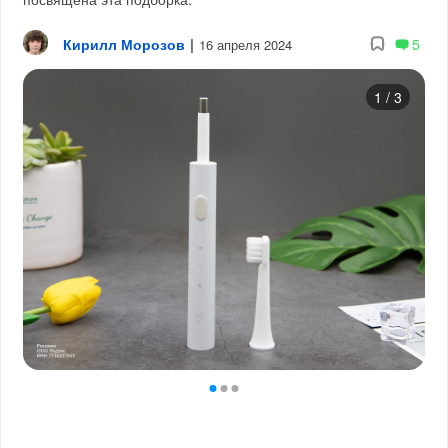
Кирилл Морозов
|
5
16 апреля 2024
1
/
3