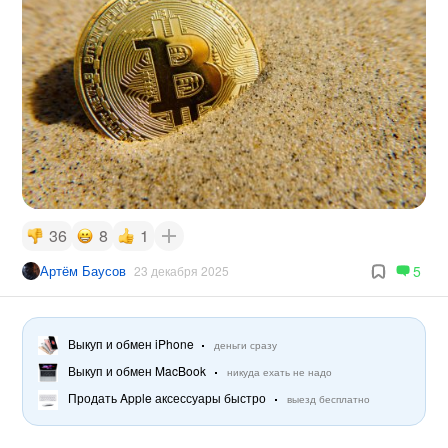
36
8
1
Артём Баусов
5
23 декабря 2025
Выкуп и обмен iPhone
деньги сразу
Выкуп и обмен MacBook
никуда ехать не надо
Продать Apple аксессуары быстро
выезд бесплатно