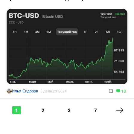
Илья Сидоров
18
5 декабря 2024
1
2
3
7