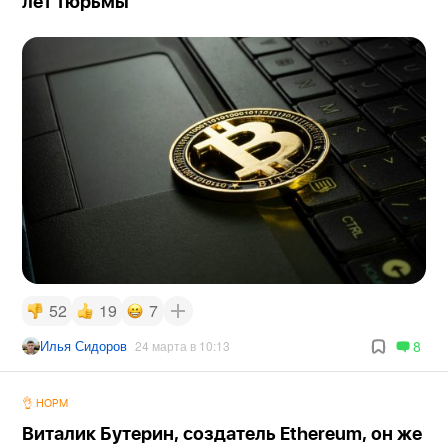
лет тюрьмы
52
19
7
Илья Сидоров
8
24 марта в 10:13
👌 НОРМ
Виталик Бутерин, создатель Ethereum, он же