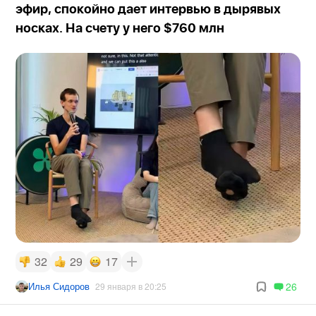
эфир, спокойно дает интервью в дырявых
носках. На счету у него $760 млн
32
29
17
Илья Сидоров
26
29 января в 20:25