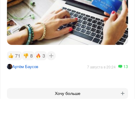
71
8
3
13
Артём Баусов
7 августа в 20:24
Хочу больше