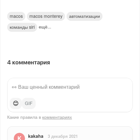
macos
macos monterey
автоматизации
ещё...
команды siri
4
комментария
😊
Какие правила в
комментариях
kakaha
3 декабря 2021