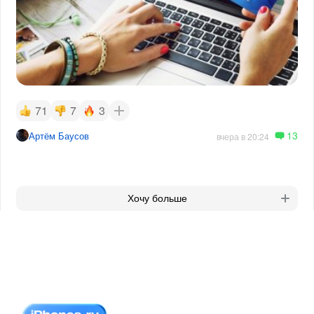
71
7
3
13
Артём Баусов
вчера в 20:24
Хочу больше