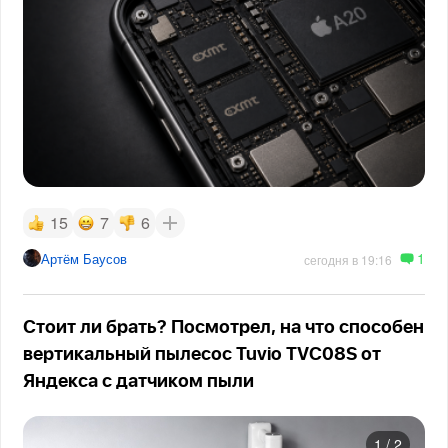
15
7
6
1
Артём Баусов
сегодня в 19:16
Стоит ли брать? Посмотрел, на что способен
вертикальный пылесос Tuvio TVC08S от
Яндекса с датчиком пыли
1
/
2