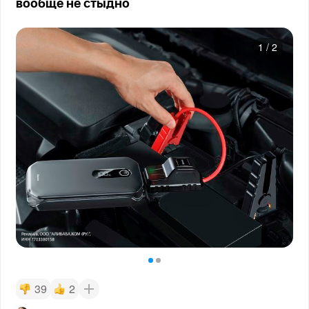
вообще не стыдно
1
/
2
39
2