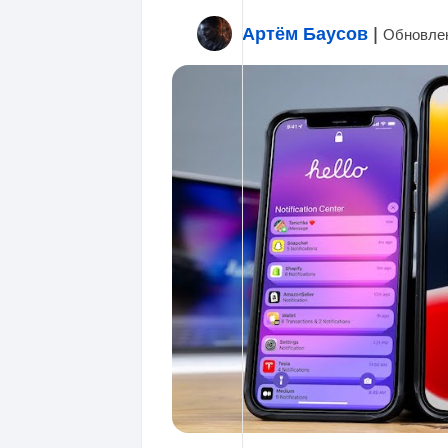
Артём Баусов
|
Обновлен