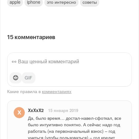
apple
iphone
это интересно
советы
15
комментариев
😊
Какие правила в
комментариях
XxXxX2
15 января 2019
Да, было время… достал-навел-сфоткал, все 
было интуитивно понятно. А сейчас надо год 
работать (на первоначальный взнос) – год 
учиться (чтобы пользоваться) – год кредит 