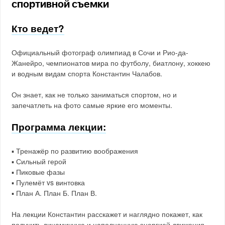
спортивной съемки
Кто ведет?
Официальный фотограф олимпиад в Сочи и Рио-да-
Жанейро, чемпионатов мира по футболу, биатлону, хоккею
и водным видам спорта Константин Чалабов.
Он знает, как не только заниматься спортом, но и
запечатлеть на фото самые яркие его моменты.
Программа лекции:
▪️ Тренажёр по развитию воображения
▪️ Сильный герой
▪️ Пиковые фазы
▪️ Пулемёт vs винтовка
▪️ План А. План Б. План В.
На лекции Константин расскажет и наглядно покажет, как
получить динамичную и наполненную энергией движения