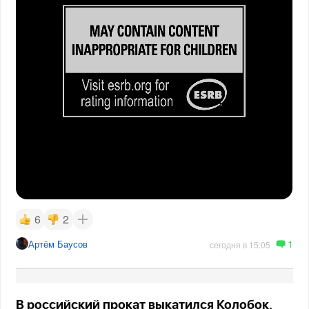
6
2
1
Артём Баусов
сегодня в 15:05
В российский прокат выкатился Колобок.