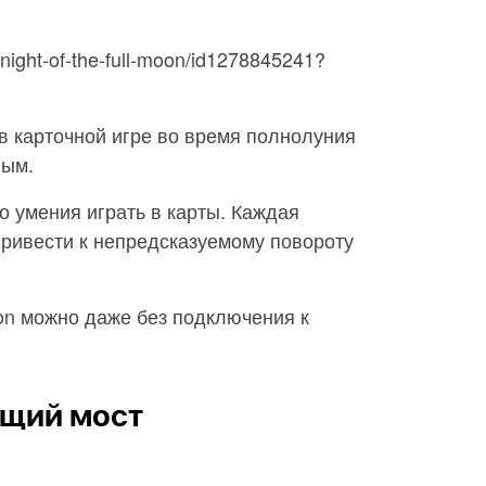
p/night-of-the-full-moon/id1278845241?
в карточной игре во время полнолуния
ным.
о умения играть в карты. Каждая
привести к непредсказуемому повороту
Moon можно даже без подключения к
ящий мост