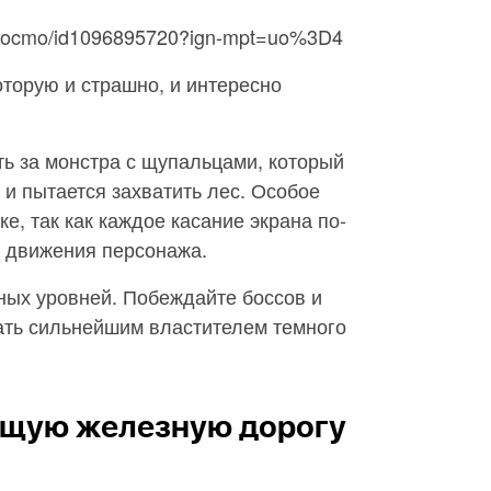
app/ocmo/id1096895720?ign-mpt=uo%3D4
оторую и страшно, и интересно
ь за монстра с щупальцами, который
и пытается захватить лес. Особое
е, так как каждое касание экрана по-
ю движения персонажа.
чных уровней. Побеждайте боссов и
ать сильнейшим властителем темного
ящую железную дорогу