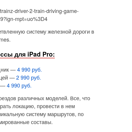
trainz-driver-2-train-driving-game-
4509?ign-mpt=uo%3D4
етвленную систему железной дороги в
mes.
ссы для iPad Pro:
одник —
4 990 руб.
ницей —
2 990 руб.
а —
4 990 руб.
оездов различных моделей. Все, что
рать локацию, провести в нем
никальную систему маршрутов, по
имированные составы.