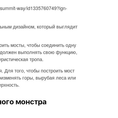
pp/summit-way/id1335760749?ign-
льным дизайном, который выглядит
оить мосты, чтобы соединить одну
х должен выполнять свою функцию,
уристическая тропа.
. Для того, чтобы построить мост
оизменять горы, вырубая леса или
рхность.
ного монстра