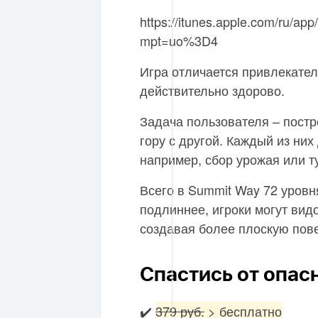
https://itunes.apple.com/ru/a
mpt=uo%3D4
Игра отличается привлекате
действительно здорово.
Задача пользователя – постр
гору с другой. Каждый из ни
например, сбор урожая или т
Всего в Summit Way 72 уровня
подлиннее, игроки могут вид
создавая более плоскую пове
Спастись от опас
✔️
379 руб.
> бесплатно