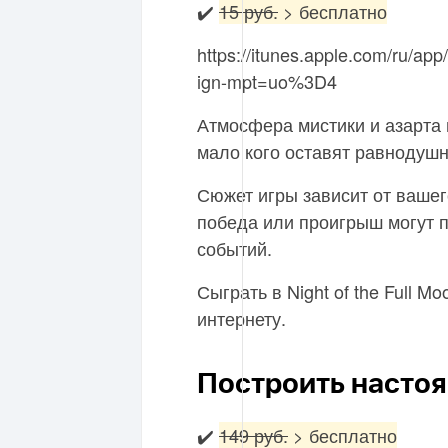
✔️
15 руб.
> бесплатно
https://itunes.apple.com/ru/ap
ign-mpt=uo%3D4
Атмосфера мистики и азарта 
мало кого оставят равнодуш
Сюжет игры зависит от вашег
победа или проигрыш могут 
событий.
Сыграть в Night of the Full 
интернету.
Построить насто
✔️
149 руб.
> бесплатно