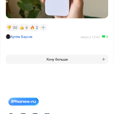
30
4
2
4
Артём Баусов
вчера в 12:42
Хочу больше