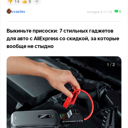
14
8
6
vvasilev
сегодня в 11:15
Выкиньте присоски: 7 стильных гаджетов
для авто с AliExpress со скидкой, за которые
вообще не стыдно
1
/
2