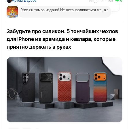
6
Артём Баусов
сегодня в 11:50
Уже 20 томов издано! Не останавливаться же, а то догадаютс
Забудьте про силикон. 5 тончайших чехлов
для iPhone из арамида и кевлара, которые
приятно держать в руках