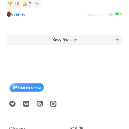
18
7
9
vvasilev
сегодня в 11:06
Хочу больше
Обзоры
iOS 26