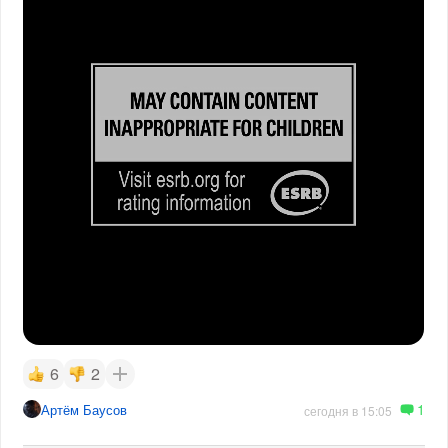
6
2
1
Артём Баусов
сегодня в 15:05