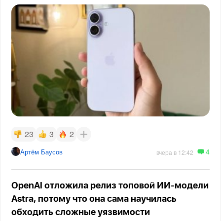
23
3
2
4
Артём Баусов
вчера в 12:42
OpenAI отложила релиз топовой ИИ-модели
Astra, потому что она сама научилась
обходить сложные уязвимости