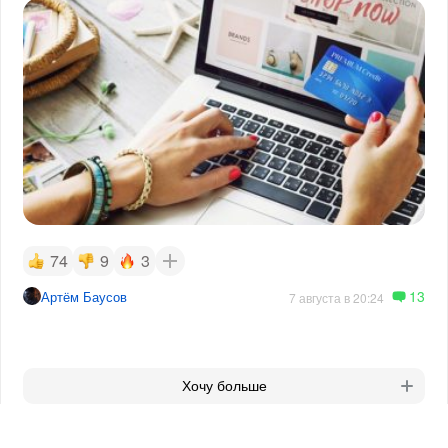
74
9
3
13
Артём Баусов
7 августа в 20:24
Хочу больше