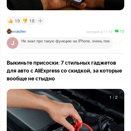
19
18
10
vvasilev
сегодня в 11:15
Не знал про такую функцию на iPhone, очень помогает веч
Выкиньте присоски: 7 стильных гаджетов
для авто с AliExpress со скидкой, за которые
вообще не стыдно
1
/
2