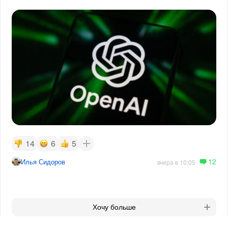
14
6
5
12
Илья Сидоров
вчера в 10:05
Хочу больше