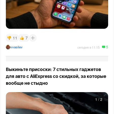
11
7
5
vvasilev
сегодня в 11:15
Выкиньте присоски: 7 стильных гаджетов
для авто с AliExpress со скидкой, за которые
вообще не стыдно
1
/
2