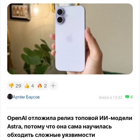
29
4
2
4
Артём Баусов
вчера в 12:42
OpenAI отложила релиз топовой ИИ-модели
Astra, потому что она сама научилась
обходить сложные уязвимости