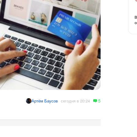
В
о
5
сегодня в 20:24
Артём Баусов