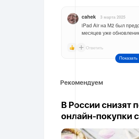
cahek
3 марта 2025
iPad Air на М2 был предс
месяцев уже обновлени
Ответить
Показать 
Рекомендуем
В России снизят 
онлайн-покупки с