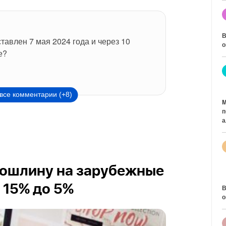
В
тавлен 7 мая 2024 года и через 10 
о
е?
все комментарии (+8)
M
п
а
пошлину на зарубежные
 15% до 5%
В
о