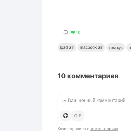
10
ipad air
macbook air
тим кук
н
10
комментариев
😊
Какие правила в
комментариях