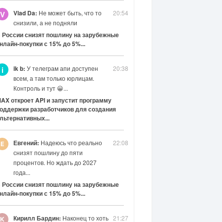
Vlad Da:
Не может быть, что то
20:54
V
снизили, а не подняли
 России снизят пошлину на зарубежные
нлайн-покупки с 15% до 5%...
ik b:
У телеграм апи доступен
20:38
i
всем, а там только юрлицам.
Контроль и тут 😀...
AX откроет API и запустит программу
оддержки разработчиков для создания
льтернативных...
Евгений:
Надеюсь что реально
22:08
снизят пошлину до пяти
процентов. Но ждать до 2027
года...
 России снизят пошлину на зарубежные
нлайн-покупки с 15% до 5%...
Кирилл Бардин:
Наконец то хоть
21:27