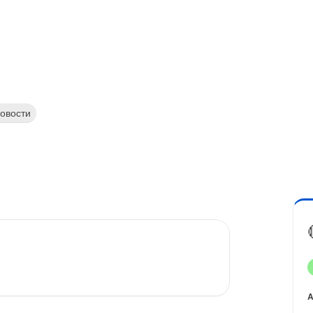
овости
A