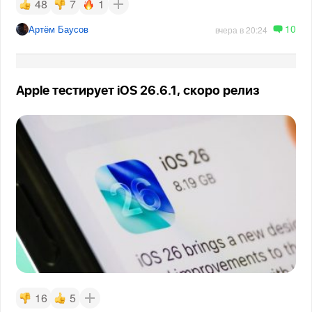
48
7
1
10
Артём Баусов
вчера в 20:24
Apple тестирует iOS 26.6.1, скоро релиз
16
5