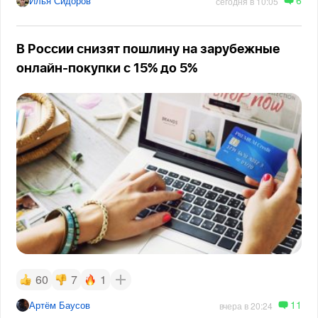
6
Илья Сидоров
сегодня в 10:05
В России снизят пошлину на зарубежные
онлайн-покупки с 15% до 5%
60
7
1
11
Артём Баусов
вчера в 20:24