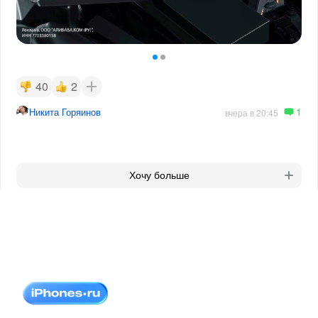
40
2
1
Никита Горяинов
вчера в 20:45
Хочу больше