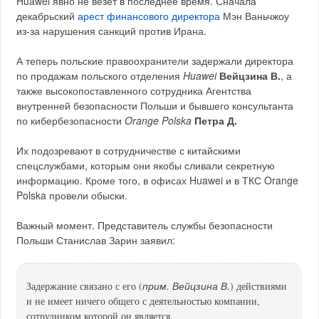
Huawei явно не везёт в последнее время. Сначала
декабрьский
арест финансового директора
Мэн Ваньчжоу
из-за нарушения санкций против Ирана.
А теперь польские правоохранители задержали директора
по продажам польского отделения
Huawei
Вейцзина В.
, а
также высокопоставленного сотрудника Агентства
внутренней безопасности Польши и бывшего консультанта
по кибербезопасности
Orange Polska
Петра Д.
Их подозревают в сотрудничестве с китайскими
спецслужбами, которым они якобы сливали секретную
информацию. Кроме того, в офисах Huawei и в ТКС Orange
Polska провели обыски.
Важный момент. Представитель службы безопасности
Польши Станислав Зарин заявил:
прим. Вейцзина В.
Задержание связано с его (
) действиями
и не имеет ничего общего с деятельностью компании,
сотрудником которой он является.