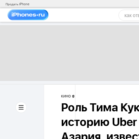
Продать iPhone
КИНО 🍿
Роль Тима Кук
историю Uber
Азария, изве