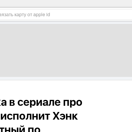
а в сериале про
 исполнит Хэнк
стный по