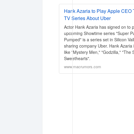
Hank Azaria to Play Apple CEO 
TV Series About Uber
Actor Hank Azaria has signed on to 
upcoming Showtime series "Super Pu
Pumped" is a series set in Silicon Vall
sharing company Uber. Hank Azaria is
like "Mystery Men," "Godzilla," "The
Sweethearts".
www.macrumors.com