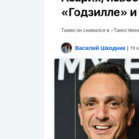
«Годзилле» 
Также он снимался в «Таинстве
Василий Шкодник
|
19 а