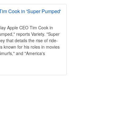
Tim Cook in 'Super Pumped'
play Apple CEO Tim Cook in
mped," reports Variety. "Super
ey that details the rise of ride-
 known for his roles in movies
 Smurfs," and "America's