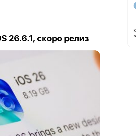
К
г
OS 26.6.1, скоро релиз