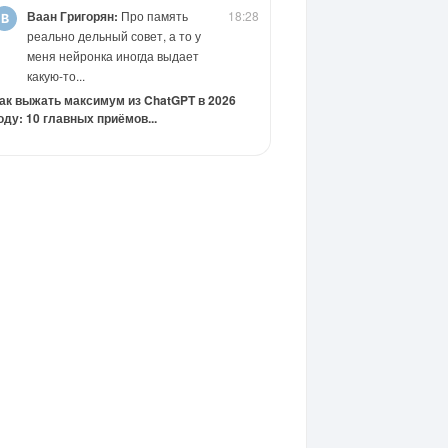
Ваан Григорян:
Про память
18:28
реально дельный совет, а то у
меня нейронка иногда выдает
какую-то...
ак выжать максимум из ChatGPT в 2026
оду: 10 главных приёмов...