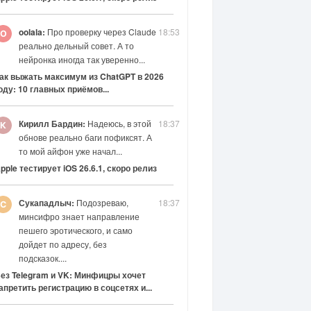
oolala:
Про проверку через Claude
18:53
реально дельный совет. А то
нейронка иногда так уверенно...
ак выжать максимум из ChatGPT в 2026
оду: 10 главных приёмов...
Кирилл Бардин:
Надеюсь, в этой
18:37
обнове реально баги пофиксят. А
то мой айфон уже начал...
pple тестирует iOS 26.6.1, скоро релиз
Сукападлыч:
Подозреваю,
18:37
минсифро знает направление
пешего эротического, и само
дойдет по адресу, без
подсказок....
ез Telegram и VK: Минфицры хочет
апретить регистрацию в соцсетях и...