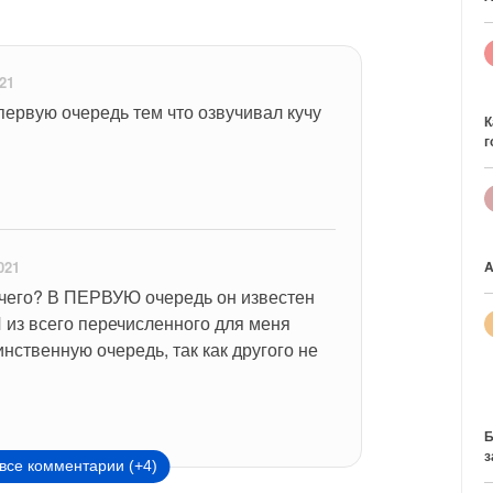
021
первую очередь тем что озвучивал кучу 
К
г
021
A
 чего? В ПЕРВУЮ очередь он известен 
 из всего перечисленного для меня 
нственную очередь, так как другого не 
Б
з
все комментарии (+4)