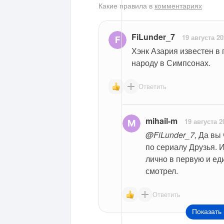
Какие правила в
комментариях
FiLunder_7
19 августа 2
Хэнк Азария известен в 
народу в Симпсонах.
Ответить
mihail-m
19 августа 2
@FiLunder_7
, Да вы
по сериалу Друзья. И
лично в первую и еди
смотрел.
Ответить
Показать 