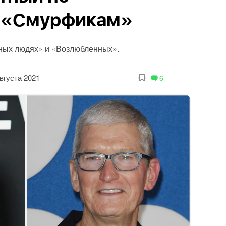
и «Смурфикам»
нных людях» и «Возлюбленных».
вгуста 2021
6