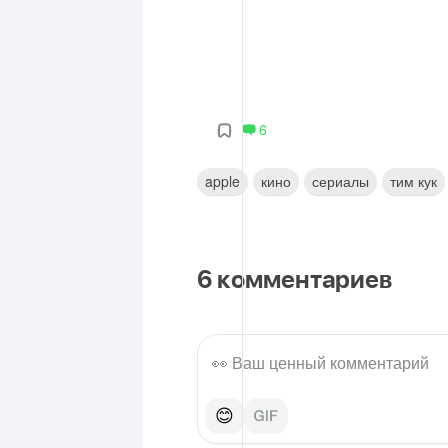
6
apple
кино
сериалы
тим кук
6
комментариев
😊