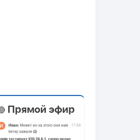
Прямой эфир
🔴
Иван:
Может из-за этого они нам
17:56
И
бетку зажали 😱
pple тестирует iOS 26.6.1, скоро релиз