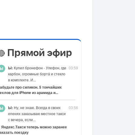
Прямой эфир
🔴
Ы:
Купил бронефон - Улефон, где
03:59
карбон, огромные борта́ и стекло
в комплекте. И...
абудьте про силикон. 5 тончайших
ехлов для iPhone из арамида и...
Ы:
Ну, не знаю. Всегда в своих
03:56
епенях заказываю местное такси
с вечера, если...
 Яндекс.Такси теперь можно заранее
аказать поездку