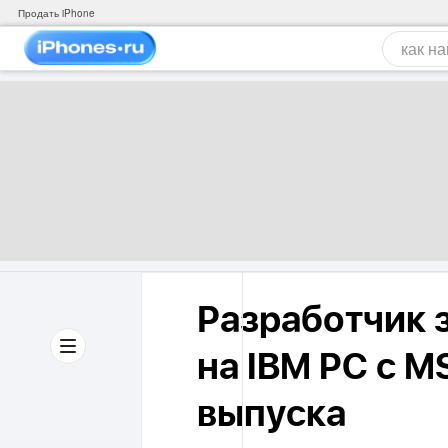
Продать iPhone
Разработчик 
на IBM PC с M
выпуска