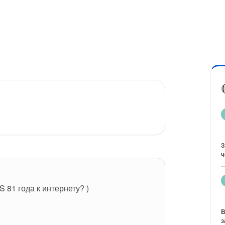
З
ч
 81 года к интернету? )
В
з