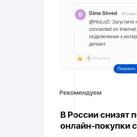
Dima Shved
28 март
@HoLoD
, Загуглите
connected on Interne
подключение к интер
делают.
Ответить
Показать 
Рекомендуем
В России снизят 
онлайн-покупки с