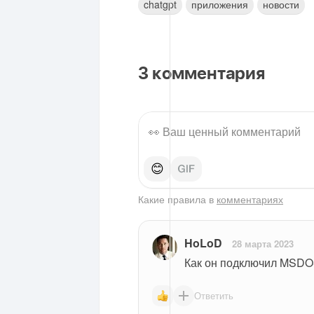
chatgpt
приложения
новости
3
комментария
😊
Какие правила в
комментариях
HoLoD
28 марта 2023
Как он подключил MSDOS
Ответить