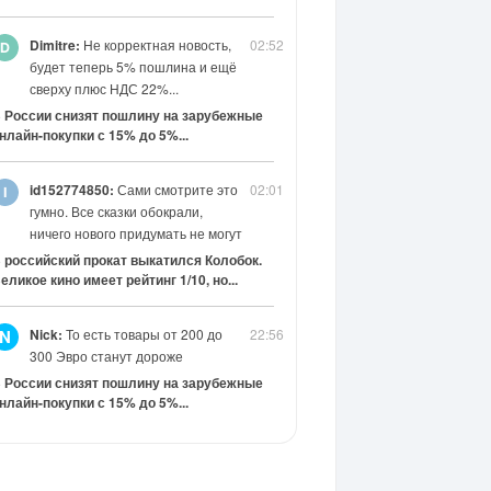
Dimitre:
Не корректная новость,
02:52
будет теперь 5% пошлина и ещё
сверху плюс НДС 22%...
 России снизят пошлину на зарубежные
нлайн-покупки с 15% до 5%...
id152774850:
Сами смотрите это
02:01
гумно. Все сказки обокрали,
ничего нового придумать не могут
 российский прокат выкатился Колобок.
еликое кино имеет рейтинг 1/10, но...
Nick:
То есть товары от 200 до
22:56
N
300 Эвро станут дороже
 России снизят пошлину на зарубежные
нлайн-покупки с 15% до 5%...