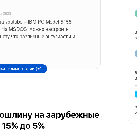
а 2023
 на youtube – IBM PC Model 5155 
t. На MSDOS  можно настроить 
В
нету что различные энтузиасты и 
о
все комментарии (+1)
В
В
В
о
пошлину на зарубежные
 15% до 5%