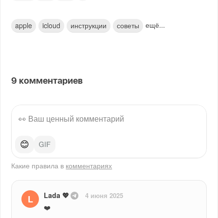
ещё...
apple
icloud
инструкции
советы
9
комментариев
😊
Какие правила в
комментариях
Lada 💖
4 июня 2025
L
❤️