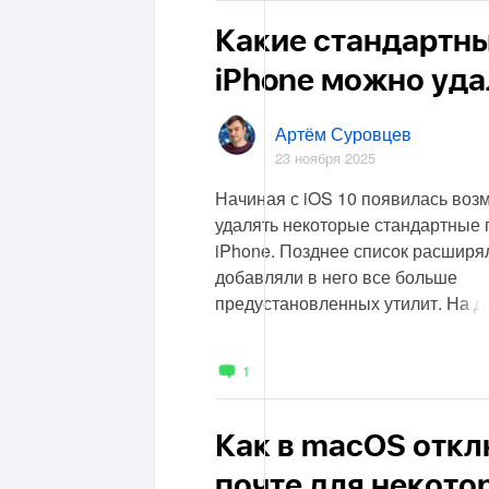
Какие стандартн
iPhone можно удал
Артём Суровцев
23 ноября 2025
Начиная с iOS 10 появилась воз
удалять некоторые стандартные
iPhone. Позднее список расширя
добавляли в него все больше
предустановленных утилит. На д
1
Как в macOS откл
почте для некото