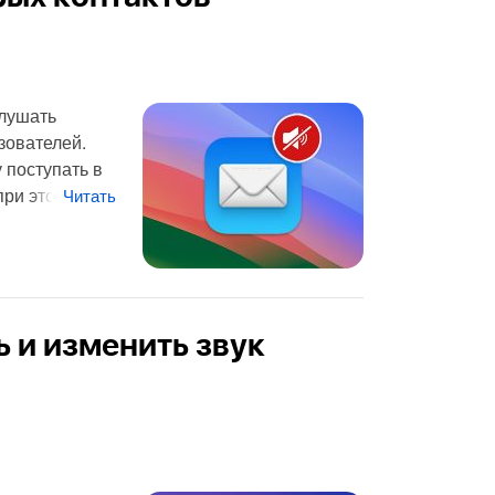
глушать
зователей.
 поступать в
при это
Читать
ь и изменить звук