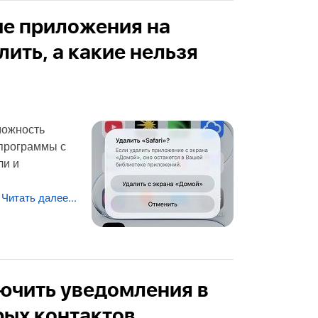
ые приложения на
ить, а какие нельзя
можность
 программы с
ли и
Читать далее...
ючить уведомления в
рых контактов