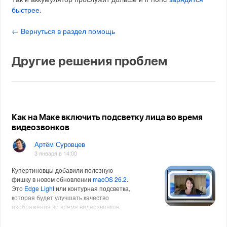
быстрее
.
← Вернуться в раздел помощь
Другие решения проблем
Как на Маке включить подсветку лица во время
видеозвонков
Артём Суровцев
3 января в 14:00
Купертиновцы добавили полезную
фишку в новом обновлении
macOS 26.2
.
Это
Edge Light
или контурная подсветка,
которая будет улучшать качество
изображения во время видеозвонков.
Сейчас расскажем, как рабо