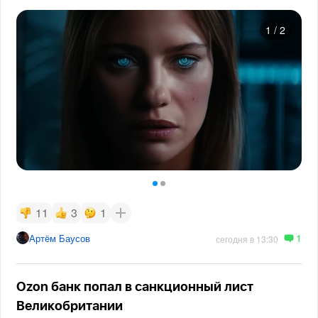
1
/
2
11
3
1
1
Артём Баусов
сегодня в 13:30
Ozon банк попал в санкционный лист
Великобритании