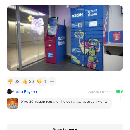
23
22
4
6
Артём Баусов
сегодня в 11:50
Уже 20 томов издано! Не останавливаться же, а то догадаютс
Хочу больше