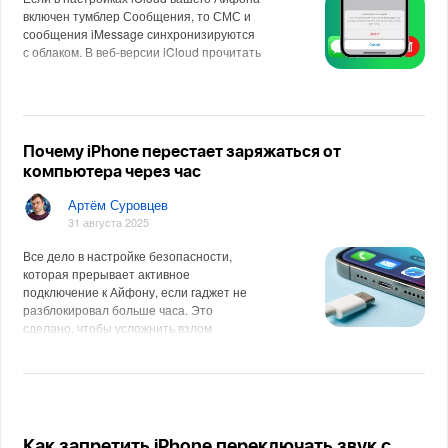
включен тумблер Сообщения, то СМС и
сообщения iMessage синхронизируются
с облаком. В веб-версии iCloud прочитать
Почему iPhone перестает заряжаться от
компьютера через час
Артём Суровцев
31 августа 2025
Все дело в настройке безопасности,
которая прерывает активное
подключение к Айфону, если гаджет не
разблокировал больше часа. Это
сделано, чтобы усложнить взлом
Как запретить iPhone переключать звук с