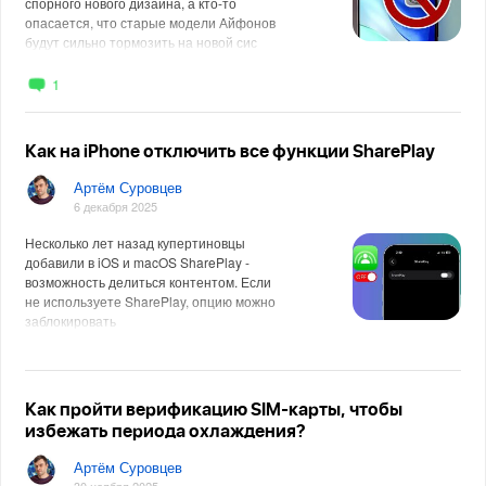
спорного нового дизайна, а кто-то
опасается, что старые модели Айфонов
будут сильно тормозить на новой сис
1
Как на iPhone отключить все функции SharePlay
Артём Суровцев
6 декабря 2025
Несколько лет назад купертиновцы
добавили в iOS и macOS SharePlay -
возможность делиться контентом. Если
не используете SharePlay, опцию можно
заблокировать
Как пройти верификацию SIM-карты, чтобы
избежать периода охлаждения?
Артём Суровцев