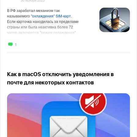
30 ноября 2025
В РФ заработал механизм так
называемого
"охлаждения" SIM-карт
.
Если карточка находилась за пределами
страны или была неактивна более 72
часов, включается "режим охлаждения".
На 24 часа отключается пр
1
Как в macOS отключить уведомления в
почте для некоторых контактов