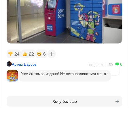
24
22
6
6
Артём Баусов
сегодня в 11:50
Уже 20 томов издано! Не останавливаться же, а то догадаютс
Хочу больше