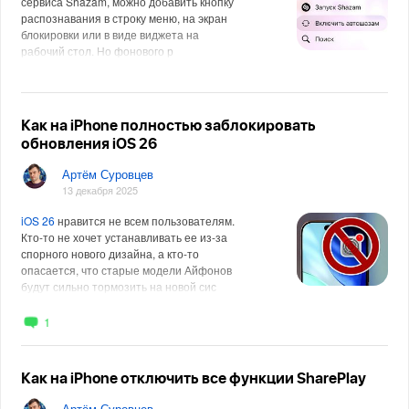
сервиса Shazam, можно добавить кнопку
распознавания в строку меню, на экран
блокировки или в виде виджета на
рабочий стол. Но фонового р
Как на iPhone полностью заблокировать
обновления iOS 26
Артём Суровцев
13 декабря 2025
iOS 26
нравится не всем пользователям.
Кто-то не хочет устанавливать ее из-за
спорного нового дизайна, а кто-то
опасается, что старые модели Айфонов
будут сильно тормозить на новой сис
1
Как на iPhone отключить все функции SharePlay
Артём Суровцев