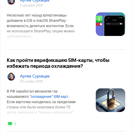
6 декабря 2025
Несколько лет назад купертиновцы
добавили в iOS и macOS SharePlay -
возможность делиться контентом. Если
не используете SharePlay, опцию можно
заблокировать
Как пройти верификацию SIM-карты, чтобы
избежать периода охлаждения?
Артём Суровцев
30 ноября 2025
В РФ заработал механизм так
называемого
"охлаждения" SIM-карт
.
Если карточка находилась за пределами
страны или была неактивна более 72
часов, включается "режим охлаждения".
На 24 часа отключается пр
1