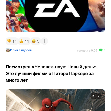
14
11
3
7
Илья Сидоров
сегодня в 9:05
Посмотрел «Человек-паук: Новый день».
Это лучший фильм о Питере Паркере за
много лет
1
/
2