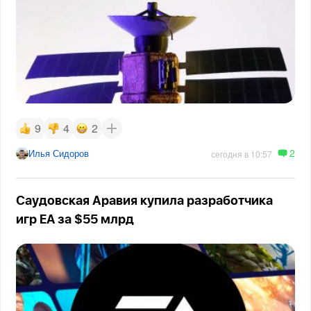
9
4
2
2
Илья Сидоров
сегодня в 10:57
Саудовская Аравия купила разработчика
игр EA за $55 млрд