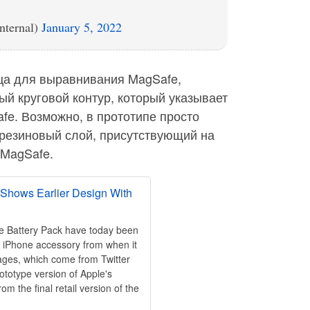
nternal)
January 5, 2022
ьца для выравнивания MagSafe,
ый круговой контур, который указывает
fe. Возможно, в прототипе просто
 резиновый слой, присутствующий на
 MagSafe.
 Shows Earlier Design With
e Battery Pack have today been
he iPhone accessory from when it
ages, which come from Twitter
totype version of Apple's
m the final retail version of the