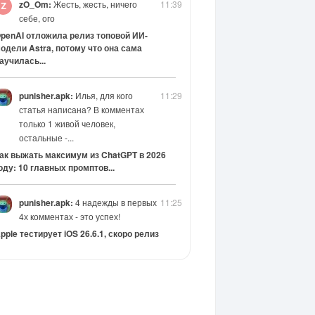
zO_Om:
Жесть, жесть, ничего
11:39
себе, ого
penAI отложила релиз топовой ИИ-
одели Astra, потому что она сама
аучилась...
punisher.apk:
Илья, для кого
11:29
статья написана? В комментах
только 1 живой человек,
остальные -...
ак выжать максимум из ChatGPT в 2026
оду: 10 главных промптов...
punisher.apk:
4 надежды в первых
11:25
4х комментах - это успех!
pple тестирует iOS 26.6.1, скоро релиз