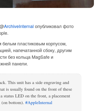
 @
ArchiveInternal
опубликовал фото
ple.
 белым пластиковым корпусом,
ией, напечатанной сбоку, другим
сти без кольца MagSafe и
ижней панели.
ck. This unit has a side engraving and
hat is usually found on the front of these
 a status LED on the front, a placement
on (on bottom).
#AppleInternal