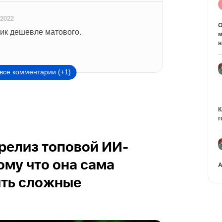
 2022
O
ик дешевле матового.
м
н
все комментарии (+1)
К
г
релиз топовой ИИ-
ому что она сама
A
ить сложные