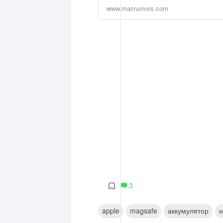
www.macrumors.com
3
apple
magsafe
аккумулятор
н