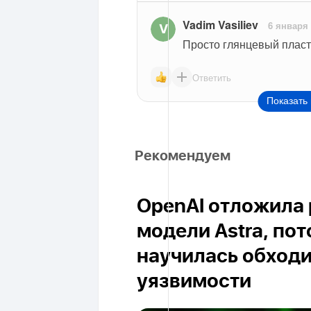
Vadim Vasiliev
6 января
Просто глянцевый пласт
Ответить
Показать 
Рекомендуем
OpenAI отложила 
модели Astra, пот
научилась обход
уязвимости