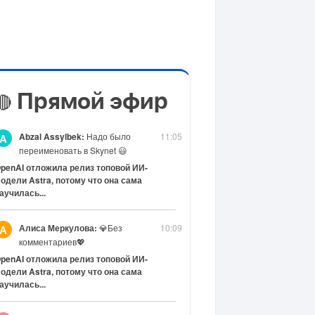
Прямой эфир
🔴
Abzal Assylbek:
Надо было
11:05
A
переименовать в Skynet 😃
penAI отложила релиз топовой ИИ-
одели Astra, потому что она сама
аучилась...
Алиса Меркулова:
💎Без
10:09
А
комментариев💖
penAI отложила релиз топовой ИИ-
одели Astra, потому что она сама
аучилась...