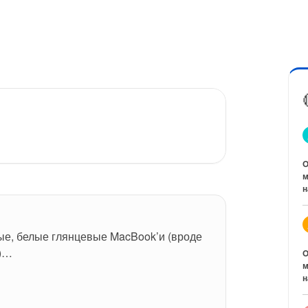
O
м
н
е, белые глянцевые MacBook’и (вроде 
в)…
O
м
н