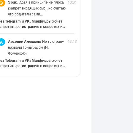
Эрик:
Идея в принципе не плоха
13:31
Э
(запрет входящих смс), но считаю
что родители сами...
ез Telegram и VK: Минфицры хочет
апретить регистрацию в соцсетях и...
Арсений Алешков:
Не ту страну
13:13
А
назвали Гондурасом (Н.
Фоменко©)
ез Telegram и VK: Минфицры хочет
апретить регистрацию в соцсетях и...