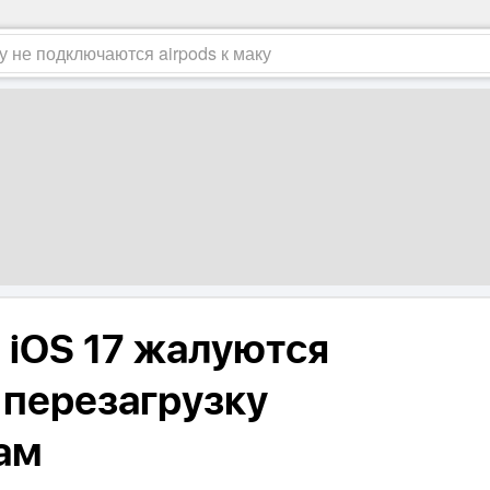
 iOS 17 жалуются
 перезагрузку
чам