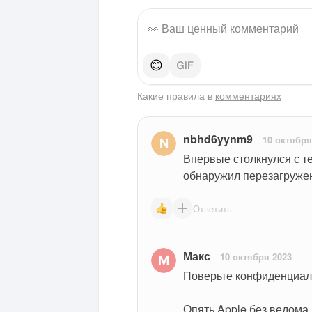
😊
Какие правила в
комментариях
nbhd6yynm9
10 октября
Впервые столкнулся с те
обнаружил перезагруже
Ответить
Макс
10 октября 2023
Поверьте конфиденциал
Опять Apple без ведома 