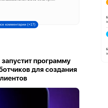
Б
з
все комментарии (+17)
Б
з
и запустит программу
ботчиков для создания
клиентов