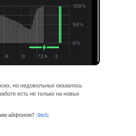
всех, но недовольных оказалось
работе есть не только на новых
воим айфоном?
[
9to5
]