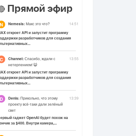
Прямой эфир
🔴
Nemesis:
Макс это что?
14:51
N
AX откроет API и запустит программу
оддержки разработчиков для создания
льтернативных...
Channel:
Спасибо, ждали с
13:55
C
нетерпением! 😺
AX откроет API и запустит программу
оддержки разработчиков для создания
льтернативных...
Denis:
Прикольно, что этому
13:39
D
проекту всё-таки дали зелёный
свет
ервый гаджет OpenAI будет похож на
ончик за $400. Внутри камера,...