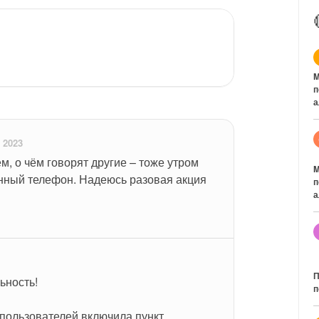
M
п
а
 2023
м, о чём говорят другие – тоже утром 
M
нный телефон. Надеюсь разовая акция
п
а
П
ьность!
п
пользователей включила пункт 