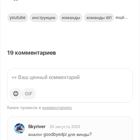
ещё...
youtube
инструкции
команды
команды siri
19
комментариев
😊
Какие правила в
комментариях
Skyriver
24 августа 2024
аналог goodbyedpi для винды?